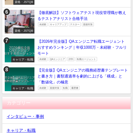
資格・JSTQB
【徹底解説】ソフトウェアテスト現役管理職が教え
るテストアナリスト合格手法
未経験
キャリアアップ
テスター
面接対策
資格・JSTQB
【2026年完全版】QAエンジニア転職エージェント
おすすめランキング｜年収1000万・未経験・フルリ
モート
キャリア・転職
未経験
QAエンジニア
評判
転職エージェント
【完全版】QAエンジニアの職務経歴書テンプレート
と書き方｜書類通過率を劇的に上げる「構成」と
「数値化」の極意
キャリア・転職
未経験
面接対策
転職
履歴書
カテゴリー
インタビュー・事例
キャリア・転職