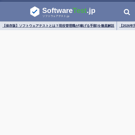
【保存版】ソフトウェアテストとは？現役管理職が[稼げる手順]を徹底解説
【2026