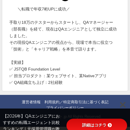
＼転職で年収7桁UPに成功／
手取り18万のテスターからスタートし、QAマネージャー
（部長職）を経て、現在はQAエンジニアとして独立に成功
しました。
その現役QAエンジニアの視点から、現場で本当に役立つ
「技術」と「キャリア戦略」を本音で語ります。
【実績】
✅ JSTQB Foundation Level
✅ 担当プロダクト：某ウェブサイト、某Nativeアプリ
✅ QA組織立ち上げ：2社経験
運営者情報
利用規約／特定商取引法に基づく表記
プライバシーポリシー
【2026年】QAエンジニアにお
ソフトウェアテスト.jp All Rights Reserved.
すすめの転職エージェント比較
詳細はコチラ
ランキング｜元採用管理職が教