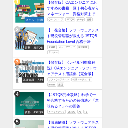
【保存版】QAエンジニアにお
すすめの書籍一覧｜初心者から
マネージャー、資格対策まで
スキル・技術
QAエンジニア
JSTQB
pickup
資格
【一発合格】ソフトウェアテス
ト現役管理職が教える JSTQB
Foundation Level 合格手法
資格・JSTQB
未経験
キャリアアップ
面接対策
テスター
【保存版】《レベル別徹底解
説》QAエンジニア・ソフトウ
ェアテスト用語集【完全版】
基礎知識・入門
ソフトウェアテスト
転職エージェント
pickup
用語
【JSTQB完全攻略】独学で一
発合格するための勉強法と「意
味ある？」への回答
資格・JSTQB
キャリアアップ
JSTQB
AL
FL
【徹底解説】ソフトウェアテス