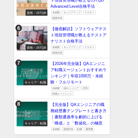
ト現役管理職が教えるJSTQB
Advanced Level合格手法
資格・JSTQB
未経験
キャリアアップ
テスター
面接対策
【徹底解説】ソフトウェアテス
ト現役管理職が教えるテストア
ナリスト合格手法
資格・JSTQB
未経験
キャリアアップ
テスター
面接対策
【2026年完全版】QAエンジニ
ア転職エージェントおすすめラ
ンキング｜年収1000万・未経
験・フルリモート
キャリア・転職
未経験
QAエンジニア
評判
転職エージェント
【完全版】QAエンジニアの職
務経歴書テンプレートと書き方
｜書類通過率を劇的に上げる
「構成」と「数値化」の極意
キャリア・転職
未経験
面接対策
転職
履歴書