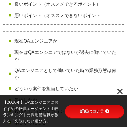
良いポイント（オススメできるポイント）
悪いポイント（オススメできないポイント
現在QAエンジニアか
現在はQAエンジニアではないが過去に働いていた
か
QAエンジニアとして働いていた時の業務形態は何
か
どういう案件を担当していたか
昇給したか
【2026年】QAエンジニアにお
すすめの転職エージェント比較
詳細はコチラ
役職もしくはポジションが上がったか
ランキング｜元採用管理職が教
える「失敗しない選び方」
楽しかったこと