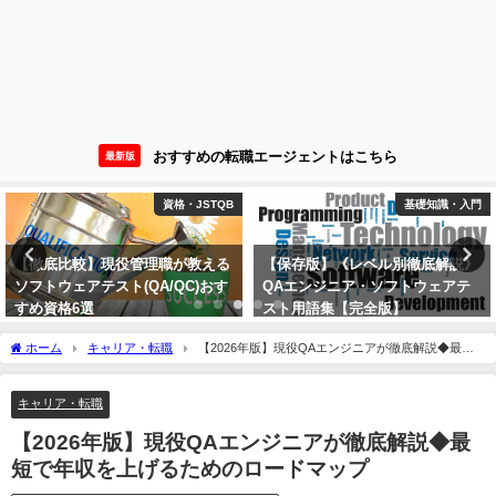
おすすめの転職エージェントはこちら
最新版
基礎知識・入門
スキル・技術
【保存版】《レベル別徹底解説》
【保存版】QAエンジニアにおす
QAエンジニア・ソフトウェアテ
すめの書籍一覧｜初心者からマネ
スト用語集【完全版】
ージャー、資格対策まで
2023年1月21日
2023年1月21日
ホーム
キャリア・転職
【2026年版】現役QAエンジニアが徹底解説◆最短
で年収を上げるためのロードマップ
キャリア・転職
【2026年版】現役QAエンジニアが徹底解説◆最
短で年収を上げるためのロードマップ