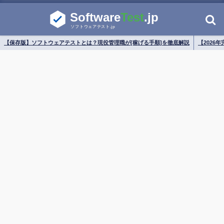
【保存版】ソフトウェアテストとは？現役管理職が[稼げる手順]を徹底解説
【2026