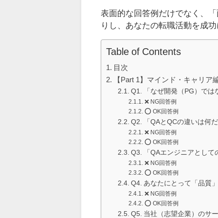
表面的な回答例だけでなく、「
りし、あなたの転職活動を成功
Table of Contents
目次
【Part 1】マインド・キャリア
Q1. 「なぜ開発（PG）で
❌ NG回答例
⭕️ OK回答例
Q2. 「QAとQCの違いは
❌ NG回答例
⭕️ OK回答例
Q3. 「QAエンジニアと
❌ NG回答例
⭕️ OK回答例
Q4. あなたにとって「品質
❌ NG回答例
⭕️ OK回答例
Q5. 当社（志望企業）の