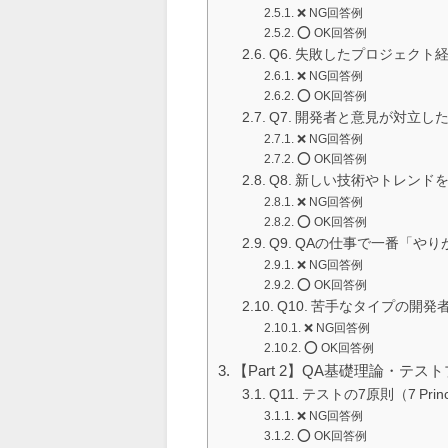
❌ NG回答例
⭕️ OK回答例
Q6. 失敗したプロジェク
❌ NG回答例
⭕️ OK回答例
Q7. 開発者と意見が対立し
❌ NG回答例
⭕️ OK回答例
Q8. 新しい技術やトレン
❌ NG回答例
⭕️ OK回答例
Q9. QAの仕事で一番「や
❌ NG回答例
⭕️ OK回答例
Q10. 苦手なタイプの開
❌ NG回答例
⭕️ OK回答例
【Part 2】QA基礎理論・テス
Q11. テストの7原則（7 Pri
❌ NG回答例
⭕️ OK回答例