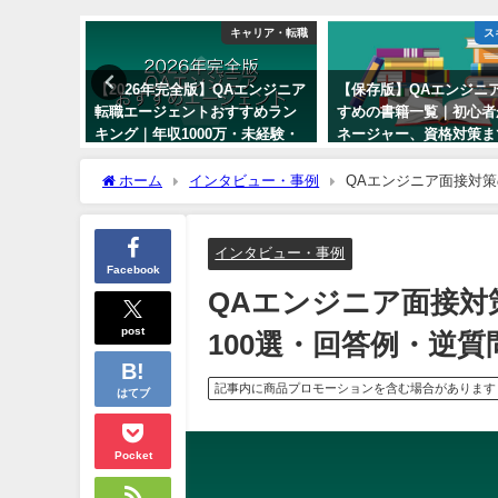
ャリア・転職
キャリア・転職
ス
Aエンジニア
【2026年完全版】QAエンジニア
【保存版】QAエンジニ
収を上げ
転職エージェントおすすめラン
すめの書籍一覧｜初心者
キング｜年収1000万・未経験・
ネージャー、資格対策ま
フルリモート
2023年1月21日
ホーム
インタビュー・事例
QAエンジニア面接対策
2023年1月21日
インタビュー・事例
Facebook
QAエンジニア面接対
post
100選・回答例・逆
記事内に商品プロモーションを含む場合があります
はてブ
Pocket