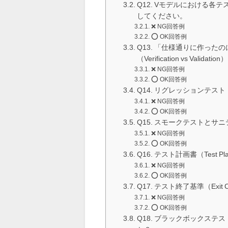
Q12. Vモデルにおける
してください。
❌ NG回答例
⭕️ OK回答例
Q13. 「仕様通りに作っ
（Verification vs Validation）
❌ NG回答例
⭕️ OK回答例
Q14. リグレッションテ
❌ NG回答例
⭕️ OK回答例
Q15. スモークテストと
❌ NG回答例
⭕️ OK回答例
Q16. テスト計画書（Tes
❌ NG回答例
⭕️ OK回答例
Q17. テスト終了基準（Exi
❌ NG回答例
⭕️ OK回答例
Q18. ブラックボックス