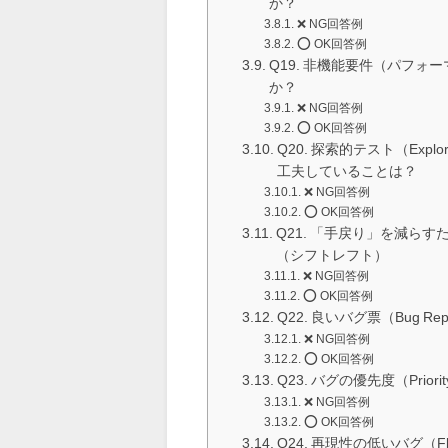
か？
❌ NG回答例
⭕️ OK回答例
Q19. 非機能要件（パフ
か？
❌ NG回答例
⭕️ OK回答例
Q20. 探索的テスト（Exp
工夫していることは？
❌ NG回答例
⭕️ OK回答例
Q21. 「手戻り」を減ら
（シフトレフト）
❌ NG回答例
⭕️ OK回答例
Q22. 良いバグ票（Bug R
❌ NG回答例
⭕️ OK回答例
Q23. バグの優先度（Prior
❌ NG回答例
⭕️ OK回答例
Q24. 再現性の低いバグ（F