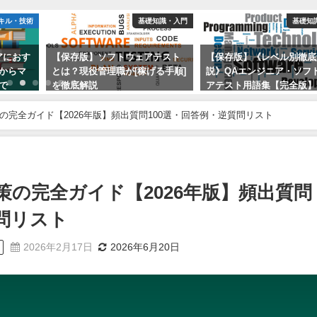
キル・技術
基礎知識・入門
基礎知
アにおす
【保存版】ソフトウェアテスト
【保存版】《レベル別徹底
からマ
とは？現役管理職が[稼げる手順]
説》QAエンジニア・ソフ
で
を徹底解説
アテスト用語集【完全版】
2023年1月21日
2023年1月21日
の完全ガイド【2026年版】頻出質問100選・回答例・逆質問リスト
策の完全ガイド【2026年版】頻出質問
質問リスト
2026年2月17日
2026年6月20日