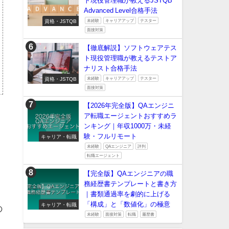
ト現役管理職が教えるJSTQB
Advanced Level合格手法
資格・JSTQB
未経験
キャリアアップ
テスター
面接対策
【徹底解説】ソフトウェアテス
ト現役管理職が教えるテストア
ナリスト合格手法
資格・JSTQB
未経験
キャリアアップ
テスター
面接対策
【2026年完全版】QAエンジニ
ア転職エージェントおすすめラ
ンキング｜年収1000万・未経
験・フルリモート
キャリア・転職
未経験
QAエンジニア
評判
転職エージェント
【完全版】QAエンジニアの職
務経歴書テンプレートと書き方
｜書類通過率を劇的に上げる
「構成」と「数値化」の極意
キャリア・転職
の
未経験
面接対策
転職
履歴書