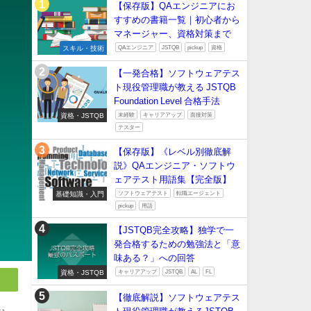
【保存版】QAエンジニアにお
すすめの書籍一覧｜初心者から
マネージャー、資格対策まで
スキル・技術
QAエンジニア
JSTQB
pickup
資格
【一発合格】ソフトウェアテス
ト現役管理職が教える JSTQB
Foundation Level 合格手法
資格・JSTQB
未経験
キャリアアップ
面接対策
テスター
【保存版】《レベル別徹底解
説》QAエンジニア・ソフトウ
ェアテスト用語集【完全版】
基礎知識・入門
ソフトウェアテスト
転職エージェント
pickup
用語
【JSTQB完全攻略】独学で一
発合格するための勉強法と「意
味ある？」への回答
資格・JSTQB
キャリアアップ
JSTQB
AL
FL
【徹底解説】ソフトウェアテス