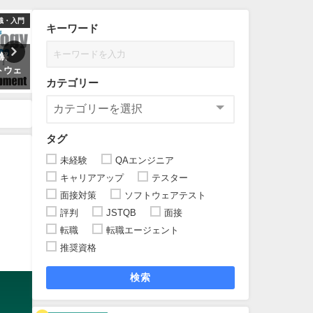
識・入門
資格・JSTQB
キャリア
キーワード
解
【徹底比較】現役管理職が教え
【2026年版】現役QAエンジ
トウェ
るソフトウェアテスト(QA/QC)
が徹底解説◆最短で年収を上
カテゴリー
おすすめ資格6選
るためのロードマップ
2023年1月21日
2023年7月1日
タグ
未経験
QAエンジニア
キャリアアップ
テスター
面接対策
ソフトウェアテスト
評判
JSTQB
面接
転職
転職エージェント
推奨資格
検索