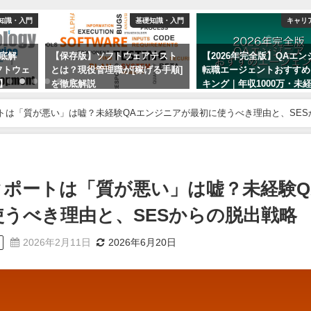
知識・入門
基礎知識・入門
キャリ
底解
【保存版】ソフトウェアテスト
【2026年完全版】QAエン
フトウェ
とは？現役管理職が[稼げる手順]
転職エージェントおすすめ
】
を徹底解説
キング｜年収1000万・未
フルリモート
2023年1月21日
ートは「質が悪い」は嘘？未経験QAエンジニアが最初に使うべき理由と、SES
2023年1月21日
ークポートは「質が悪い」は嘘？未経験Q
うべき理由と、SESからの脱出戦略
2026年2月11日
2026年6月20日