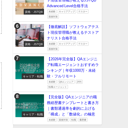
ト現役管理職が教えるJSTQB
Advanced Level合格手法
資格・JSTQB
未経験
キャリアアップ
テスター
面接対策
【徹底解説】ソフトウェアテス
ト現役管理職が教えるテストア
ナリスト合格手法
資格・JSTQB
未経験
キャリアアップ
テスター
面接対策
【2026年完全版】QAエンジニ
ア転職エージェントおすすめラ
ンキング｜年収1000万・未経
験・フルリモート
キャリア・転職
未経験
QAエンジニア
評判
転職エージェント
【完全版】QAエンジニアの職
務経歴書テンプレートと書き方
｜書類通過率を劇的に上げる
「構成」と「数値化」の極意
キャリア・転職
未経験
面接対策
転職
履歴書