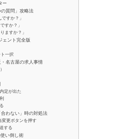
ター
つの質問」攻略法
なんですか？」
いですか？」
ありますか？」
ジェント完全版
ート一択
阪・名古屋の求人事情
多）
判
も内定が出た
便利
る
「合わない」時の対処法
担当変更ボタンを押す
再送する
の使い倒し術