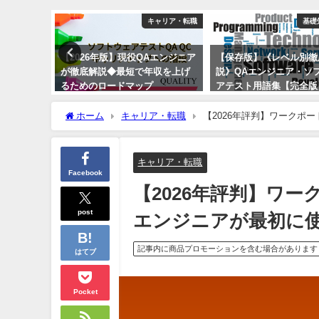
スキル・技術
キャリア・転職
基礎
ニアにおす
【2026年版】現役QAエンジニア
【保存版】《レベル別徹
者からマ
が徹底解説◆最短で年収を上げ
説》QAエンジニア・ソ
まで
るためのロードマップ
アテスト用語集【完全版
2023年7月1日
2023年1月21日
ホーム
キャリア・転職
【2026年評判】ワークポ
の脱出戦略
キャリア・転職
Facebook
【2026年評判】ワ
post
エンジニアが最初に使
記事内に商品プロモーションを含む場合があります
はてブ
Pocket