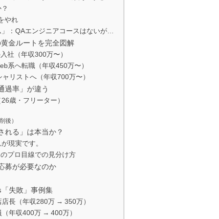
か？
をやれ
」：QAエンジニアコースはないが…
の黄金ルートを完全図解
ての入社（年収300万〜）
てWeb系へ転職（年収450万〜）
スペシャリストへ（年収700万〜）
通過率」が違う
26歳・フリーター）
）
添削後）
介される」は本当か？
れが現実です。
S」のプロ目線での見分け方
応募が必要なのか
s「失敗」事例集
店長（年収280万 → 350万）
（年収400万 → 400万）