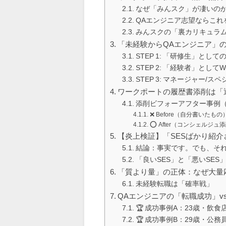
なぜ「みんスク」が凄いの
QAエンジニア志望ならこれ
みんスクの「裏カリキュラム
「未経験からQAエンジニア」
STEP 1: 「研修生」とし
STEP 2: 「経験者」とし
STEP 3: マネージャー/
ワークポートの履歴書添削は「
添削ビフォーアフター事例（
❌ Before（自分書いたもの
⭕️ After（コンシェルジュ
【炎上検証】「SESばかり紹
結論：事実です。でも、そ
「良いSES」と「悪いSE
「質より量」の正体：なぜ大量
未経験転職は「確率戦」
QAエンジニアの「転職成功」v
🏆 成功事例A：23歳・飲食店
🏆 成功事例B：29歳・公務員