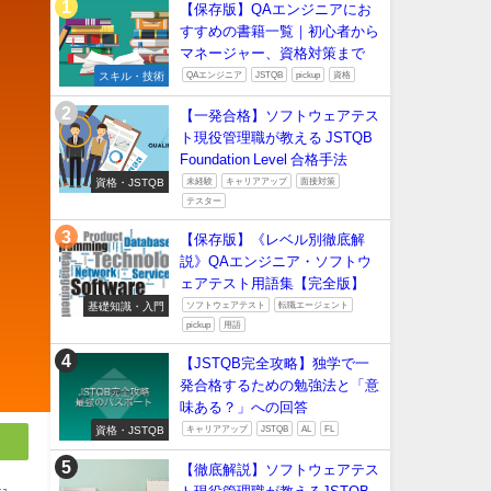
【保存版】QAエンジニアにお
すすめの書籍一覧｜初心者から
マネージャー、資格対策まで
スキル・技術
QAエンジニア
JSTQB
pickup
資格
【一発合格】ソフトウェアテス
ト現役管理職が教える JSTQB
Foundation Level 合格手法
資格・JSTQB
未経験
キャリアアップ
面接対策
テスター
【保存版】《レベル別徹底解
説》QAエンジニア・ソフトウ
ェアテスト用語集【完全版】
基礎知識・入門
ソフトウェアテスト
転職エージェント
pickup
用語
【JSTQB完全攻略】独学で一
発合格するための勉強法と「意
味ある？」への回答
資格・JSTQB
キャリアアップ
JSTQB
AL
FL
【徹底解説】ソフトウェアテス