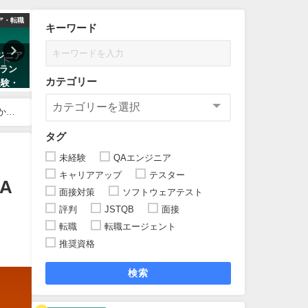
ア・転職
資格・JSTQB
スキル
キーワード
ジニア
【徹底比較】現役管理職が教え
【保存版】QAエンジニアに
ラン
るソフトウェアテスト(QA/QC)
すめの書籍一覧｜初心者から
カテゴリー
経験・
おすすめ資格6選
ネージャー、資格対策まで
2023年1月21日
2023年1月21日
から
タグ
未経験
QAエンジニア
キャリアアップ
テスター
A
面接対策
ソフトウェアテスト
評判
JSTQB
面接
転職
転職エージェント
推奨資格
検索