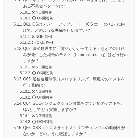
ある不具合パターンは？
❌ NG回答例
⭕️ OK回答例
Q61. OSのメジャーアップデート（iOS xx → xx+1）に向
けて、どのような準備を行いますか？
❌ NG回答例
⭕️ OK回答例
Q62. 決済処理中に「電話がかかってくる」などの割り込
みが発生した場合のテスト（Interrupt Testing）はどう行い
ますか？
❌ NG回答例
⭕️ OK回答例
Q63. 通信速度制限（スロットリング）環境でのテストを
行う目的は？
❌ NG回答例
⭕️ OK回答例
Q64. SQLインジェクション攻撃を防ぐためのテストを、
QAとしてどう実施しますか？
❌ NG回答例
⭕️ OK回答例
Q65. XSS（クロスサイトスクリプティング）の脆弱性が
ないか、どのように確認しますか？