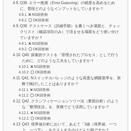
Q38. エラー推測（Error Guessing）の精度を高めるため
に、普段どのようなインプットをしていますか？
❌ NG回答例
⭕️ OK回答例
Q39. テストケース（詳細手順）を書くべき場面と、チェッ
クリスト（確認項目のみ）で済ませる場面をどう使い分け
ていますか？
❌ NG回答例
⭕️ OK回答例
Q40. 探索的テストを「管理されたプロセス」として行う
ために、どのような工夫をしていますか？
❌ NG回答例
⭕️ OK回答例
Q41. Nスイッチカバレッジのような高度な網羅基準を、実
務で検討したことはありますか？
❌ NG回答例
⭕️ OK回答例
Q42. クラシフィケーションツリー法（要因分析）のよう
な「整理技法」を、実務でどう活用していますか？
❌ NG回答例
⭕️ OK回答例
Q43. 境界値分析において、あえて「3値（境界値、一つ
上、一つ下）」をテストするのはどんな時ですか？