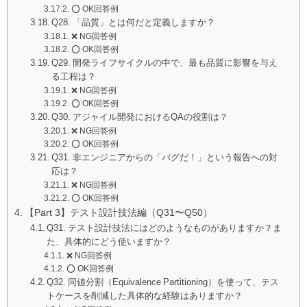
⭕️ OK回答例
Q28. 「品質」とは何だと定義しますか？
❌ NG回答例
⭕️ OK回答例
Q29. 開発ライフサイクルの中で、最も品質に影響を与え
る工程は？
❌ NG回答例
⭕️ OK回答例
Q30. アジャイル開発におけるQAの役割は？
❌ NG回答例
⭕️ OK回答例
Q31. 非エンジニアからの「バグだ！」という報告への対
応は？
❌ NG回答例
⭕️ OK回答例
【Part 3】テスト設計技法編（Q31〜Q50）
Q31. テスト設計技法にはどのようなものがありますか？ま
た、具体的にどう使いますか？
❌ NG回答例
⭕️ OK回答例
Q32. 同値分割（Equivalence Partitioning）を使って、テス
トケースを削減した具体的な経験はありますか？