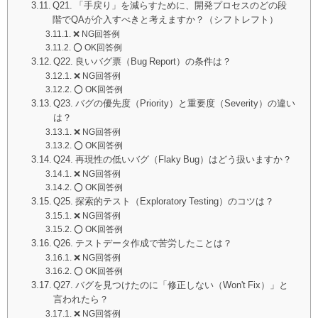
Q21. 「手戻り」を減らすために、開発プロセスのどの段
階でQAが介入すべきと考えますか？（シフトレフト）
❌ NG回答例
⭕️ OK回答例
Q22. 良いバグ票（Bug Report）の条件は？
❌ NG回答例
⭕️ OK回答例
Q23. バグの優先度（Priority）と重要度（Severity）の違い
は？
❌ NG回答例
⭕️ OK回答例
Q24. 再現性の低いバグ（Flaky Bug）はどう扱いますか？
❌ NG回答例
⭕️ OK回答例
Q25. 探索的テスト（Exploratory Testing）のコツは？
❌ NG回答例
⭕️ OK回答例
Q26. テストデータ作成で苦労したことは？
❌ NG回答例
⭕️ OK回答例
Q27. バグを見つけたのに「修正しない（Won't Fix）」と
言われたら？
❌ NG回答例