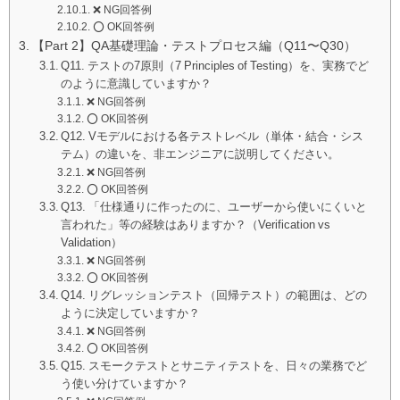
❌ NG回答例
⭕️ OK回答例
【Part 2】QA基礎理論・テストプロセス編（Q11〜Q30）
Q11. テストの7原則（7 Principles of Testing）を、実務でど
のように意識していますか？
❌ NG回答例
⭕️ OK回答例
Q12. Vモデルにおける各テストレベル（単体・結合・シス
テム）の違いを、非エンジニアに説明してください。
❌ NG回答例
⭕️ OK回答例
Q13. 「仕様通りに作ったのに、ユーザーから使いにくいと
言われた」等の経験はありますか？（Verification vs
Validation）
❌ NG回答例
⭕️ OK回答例
Q14. リグレッションテスト（回帰テスト）の範囲は、どの
ように決定していますか？
❌ NG回答例
⭕️ OK回答例
Q15. スモークテストとサニティテストを、日々の業務でど
う使い分けていますか？