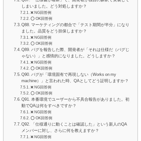
しまいました。どう対処しますか？
❌ NG回答例
⭕️ OK回答例
Q88. マーケティングの都合で「テスト期間が半分」になり
ました。品質をどう担保しますか？
❌ NG回答例
⭕️ OK回答例
Q89. バグを報告した際、開発者が「それは仕様だ（バグじ
ゃない）」と感情的になりました。どうしますか？
❌ NG回答例
⭕️ OK回答例
Q90. バグが「環境固有で再現しない（Works on my
machine）」と言われた時、QAとしてどう証明しますか？
❌ NG回答例
⭕️ OK回答例
Q91. 本番環境でユーザーから不具合報告がありました。初
動でQAは何をすべきですか？
❌ NG回答例
⭕️ OK回答例
Q92. 「仕様通りに動くことは確認した」という新人のQA
メンバーに対し、さらに何を教えますか？
❌ NG回答例