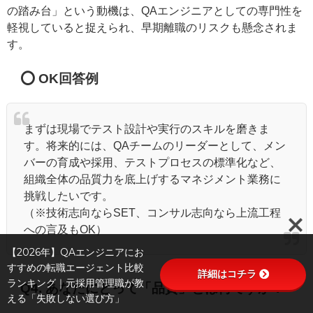
の踏み台」という動機は、QAエンジニアとしての専門性を
軽視していると捉えられ、早期離職のリスクも懸念されま
す。
⭕️ OK回答例
まずは現場でテスト設計や実行のスキルを磨きま
す。将来的には、QAチームのリーダーとして、メン
バーの育成や採用、テストプロセスの標準化など、
組織全体の品質力を底上げするマネジメント業務に
挑戦したいです。
（※技術志向ならSET、コンサル志向なら上流工程
への言及もOK）
【2026年】QAエンジニアにお
すすめの転職エージェント比較
詳細はコチラ
ランキング｜元採用管理職が教
Q4. あなたにとって「品質」とは何ですか？
える「失敗しない選び方」