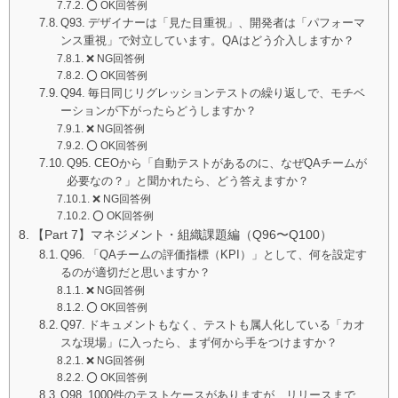
⭕️ OK回答例
Q93. デザイナーは「見た目重視」、開発者は「パフォーマ
ンス重視」で対立しています。QAはどう介入しますか？
❌ NG回答例
⭕️ OK回答例
Q94. 毎日同じリグレッションテストの繰り返しで、モチベ
ーションが下がったらどうしますか？
❌ NG回答例
⭕️ OK回答例
Q95. CEOから「自動テストがあるのに、なぜQAチームが
必要なの？」と聞かれたら、どう答えますか？
❌ NG回答例
⭕️ OK回答例
【Part 7】マネジメント・組織課題編（Q96〜Q100）
Q96. 「QAチームの評価指標（KPI）」として、何を設定す
るのが適切だと思いますか？
❌ NG回答例
⭕️ OK回答例
Q97. ドキュメントもなく、テストも属人化している「カオ
スな現場」に入ったら、まず何から手をつけますか？
❌ NG回答例
⭕️ OK回答例
Q98. 1000件のテストケースがありますが、リリースまで