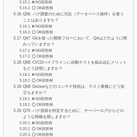
❌ NG回答例
⭕️ OK回答例
Q66. バグ調査のためにSQL（データベース操作）を使う
ことはありますか？
❌ NG回答例
⭕️ OK回答例
Q67. Gitを使った開発フローにおいて、QAはどのように関
わっていますか？
❌ NG回答例
⭕️ OK回答例
Q68. CI/CDパイプラインに自動テストを組み込むメリット
をどう説明しますか？
❌ NG回答例
⭕️ OK回答例
Q69. Dockerなどのコンテナ技術は、テスト業務にどう役
立ちますか？
❌ NG回答例
⭕️ OK回答例
Q70. バグ原因を特定するために、サーバーログからどの
ような情報を探しますか？
❌ NG回答例
⭕️ OK回答例
⭕️ OK回答例