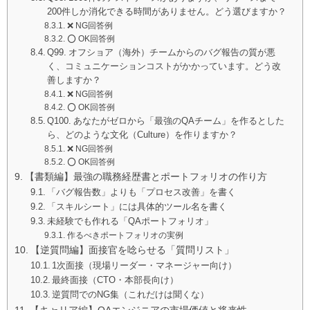
200件しか消化できる時間がありません。どう選びますか？
❌ NG回答例
⭕️ OK回答例
Q99. オフショア（海外）チームからのバグ報告の質が悪
く、コミュニケーションコストがかかっています。どう改
善しますか？
❌ NG回答例
⭕️ OK回答例
Q100. あなたがゼロから「最強のQAチーム」を作るとした
ら、どのような文化（Culture）を作りますか？
❌ NG回答例
⭕️ OK回答例
【書類編】最強の職務経歴書とポートフォリオの作り方
「バグ報告数」よりも「プロセス改善」を書く
「スキルシート」には具体的ツール名を書く
未経験でも作れる「QAポートフォリオ」
作るべきポートフォリオの実例
【逆質問編】面接官を唸らせる「質問リスト」
1次面接（現場リーダー・マネージャー向け）
最終面接（CTO・本部長向け）
逆質問でのNG集（これだけは聞くな）
【キャリア編】QAエンジニアの市場価値と将来性