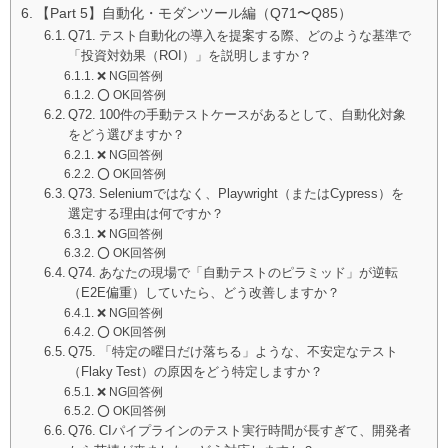
【Part 5】自動化・モダンツール編（Q71〜Q85）
Q71. テスト自動化の導入を提案する際、どのような基準で
「投資対効果（ROI）」を説明しますか？
❌ NG回答例
⭕️ OK回答例
Q72. 100件の手動テストケースがあるとして、自動化対象
をどう選びますか？
❌ NG回答例
⭕️ OK回答例
Q73. Seleniumではなく、Playwright（またはCypress）を
選定する理由は何ですか？
❌ NG回答例
⭕️ OK回答例
Q74. あなたの現場で「自動テストのピラミッド」が逆転
（E2E偏重）していたら、どう改善しますか？
❌ NG回答例
⭕️ OK回答例
Q75. 「特定の曜日だけ落ちる」ような、不安定なテスト
（Flaky Test）の原因をどう特定しますか？
❌ NG回答例
⭕️ OK回答例
Q76. CIパイプラインのテスト実行時間が長すぎて、開発者