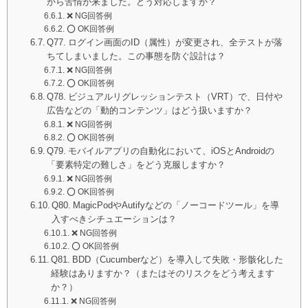
から苦情が来ました。どう対応しますか？
❌ NG回答例
⭕️ OK回答例
Q77. ログイン画面のID（属性）が変更され、全テストが落
ちてしまいました。この事態を防ぐ設計は？
❌ NG回答例
⭕️ OK回答例
Q78. ビジュアルリグレッションテスト（VRT）で、日付や
広告などの「動的コンテンツ」はどう扱いますか？
❌ NG回答例
⭕️ OK回答例
Q79. モバイルアプリの自動化において、iOSとAndroidの
「要素特定の難しさ」をどう克服しますか？
❌ NG回答例
⭕️ OK回答例
Q80. MagicPodやAutifyなどの「ノーコードツール」を導
入すべきシチュエーションは？
❌ NG回答例
⭕️ OK回答例
Q81. BDD（Cucumberなど）を導入して失敗・形骸化した
経験はありますか？（またはそのリスクをどう考えます
か？）
❌ NG回答例