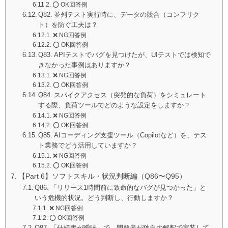
⭕️ OK回答例
Q82. 並列テスト実行時に、データの競合（コンフリク
ト）を防ぐ工夫は？
❌ NG回答例
⭕️ OK回答例
Q83. APIテストでバグを見つけたが、UIテストでは検知で
きなかった事例はありますか？
❌ NG回答例
⭕️ OK回答例
Q84. スパイクアクセス（突発的な負荷）をシミュレート
する際、負荷ツールでどのような設定をしますか？
❌ NG回答例
⭕️ OK回答例
Q85. AIコーディング支援ツール（Copilotなど）を、テス
ト業務でどう活用していますか？
❌ NG回答例
⭕️ OK回答例
【Part 6】ソフトスキル・状況判断編（Q86〜Q95）
Q86. 「リリース1時間前に致命的なバグが見つかった」と
いう危機的状況。どう判断し、行動しますか？
❌ NG回答例
⭕️ OK回答例
Q87. 「仕様書が曖昧」で、開発者が独自の解釈で実装して