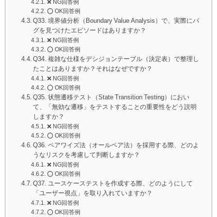
❌ NG回答例
⭕️ OK回答例
Q33. 境界値分析（Boundary Value Analysis）で、実際にバ
グを見つけたエピソードはありますか？
❌ NG回答例
⭕️ OK回答例
Q34. 複雑な仕様をデシジョンテーブル（決定表）で整理し
たことはありますか？それはなぜですか？
❌ NG回答例
⭕️ OK回答例
Q35. 状態遷移テスト（State Transition Testing）におい
て、「無効な遷移」をテストすることの重要性をどう説明
しますか？
❌ NG回答例
⭕️ OK回答例
Q36. ペアワイズ法（オールペア法）を採用する際、どのよ
うなリスクを考慮して判断しますか？
❌ NG回答例
⭕️ OK回答例
Q37. ユースケーステストを作成する際、どのようにして
「ユーザー視点」を取り入れていますか？
❌ NG回答例
⭕️ OK回答例