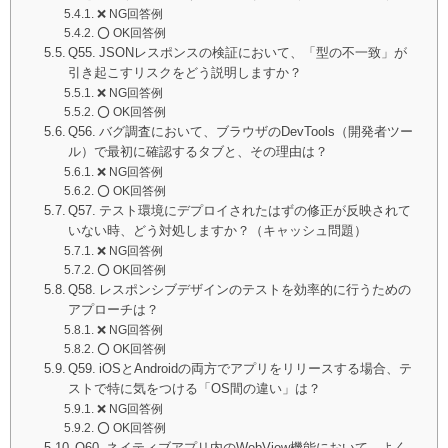
❌ NG回答例
⭕️ OK回答例
Q55. JSONレスポンスの検証において、「型の不一致」が
引き起こすリスクをどう説明しますか？
❌ NG回答例
⭕️ OK回答例
Q56. バグ調査において、ブラウザのDevTools（開発者ツー
ル）で最初に確認するタブと、その理由は？
❌ NG回答例
⭕️ OK回答例
Q57. テスト環境にデプロイされたはずの修正が反映されて
いない時、どう対処しますか？（キャッシュ問題）
❌ NG回答例
⭕️ OK回答例
Q58. レスポンシブデザインのテストを効率的に行うための
アプローチは？
❌ NG回答例
⭕️ OK回答例
Q59. iOSとAndroidの両方でアプリをリリースする場合、テ
ストで特に気をつける「OS間の違い」は？
❌ NG回答例
⭕️ OK回答例
Q60. ネイティブアプリ内のWebView機能において、よく