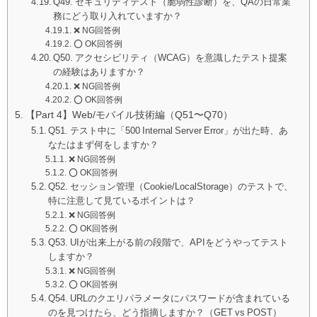
Q49. セキュリティテスト（脆弱性診断）を、QAの日常業
務にどう取り入れていますか？
❌ NG回答例
⭕️ OK回答例
Q50. アクセシビリティ（WCAG）を意識したテスト提案
の経験はありますか？
❌ NG回答例
⭕️ OK回答例
【Part 4】Web/モバイル技術編（Q51〜Q70）
Q51. テスト中に「500 Internal Server Error」が出た時、あ
なたはまず何をしますか？
❌ NG回答例
⭕️ OK回答例
Q52. セッション管理（Cookie/LocalStorage）のテストで、
特に注意して見ているポイントは？
❌ NG回答例
⭕️ OK回答例
Q53. UIが出来上がる前の段階で、APIをどうやってテスト
しますか？
❌ NG回答例
⭕️ OK回答例
Q54. URLのクエリパラメータにパスワードが含まれている
のを見つけたら、どう指摘しますか？（GET vs POST）